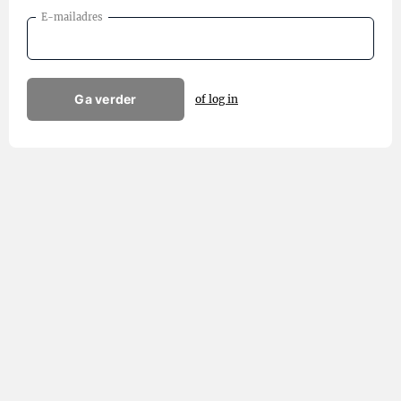
E-mailadres
Ga verder
of log in