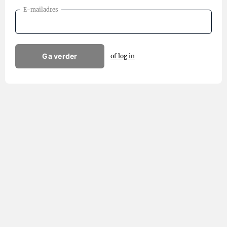
E-mailadres
Ga verder
of log in