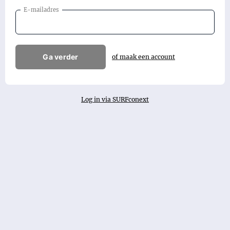
E-mailadres
Ga verder
of maak een account
Log in via SURFconext