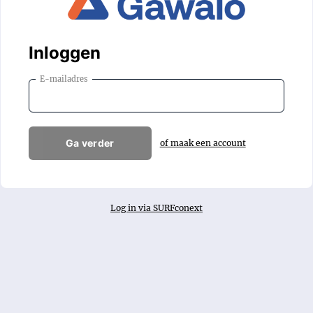
Inloggen
E-mailadres
Ga verder
of maak een account
Log in via SURFconext