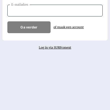
E-mailadres
Ga verder
of maak een account
Log in via SURFconext