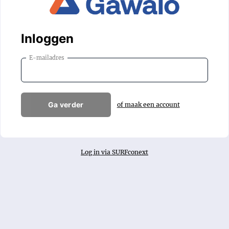
Inloggen
E-mailadres
Ga verder
of maak een account
Log in via SURFconext