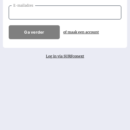
E-mailadres
Ga verder
of maak een account
Log in via SURFconext