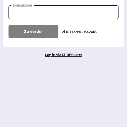
E-mailadres
Ga verder
of maak een account
Log in via SURFconext