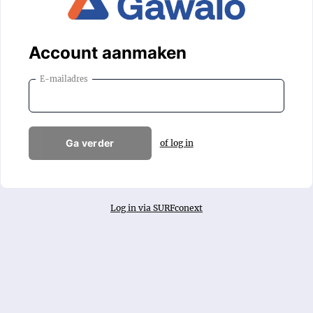
Account aanmaken
E-mailadres
Ga verder
of log in
Log in via SURFconext