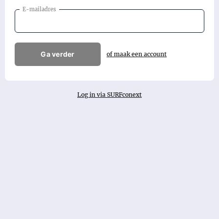
E-mailadres
Ga verder
of maak een account
Log in via SURFconext