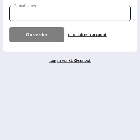
E-mailadres
Ga verder
of maak een account
Log in via SURFconext