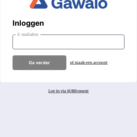
Inloggen
E-mailadres
Ga verder
of maak een account
Log in via SURFconext