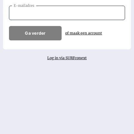
E-mailadres
Ga verder
of maak een account
Log in via SURFconext