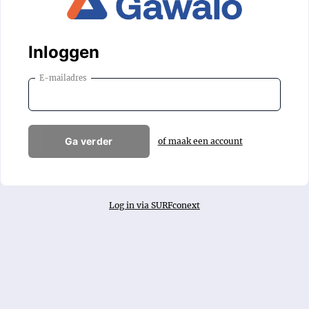
Inloggen
E-mailadres
Ga verder
of maak een account
Log in via SURFconext