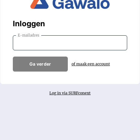
Inloggen
E-mailadres
Ga verder
of maak een account
Log in via SURFconext