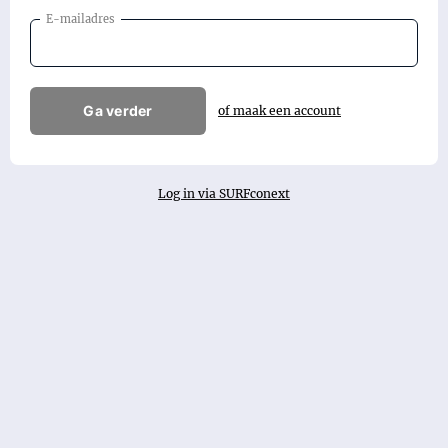
E-mailadres
Ga verder
of maak een account
Log in via SURFconext