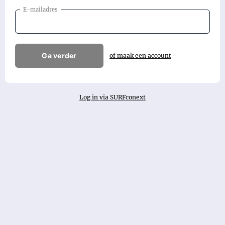
E-mailadres
Ga verder
of maak een account
Log in via SURFconext