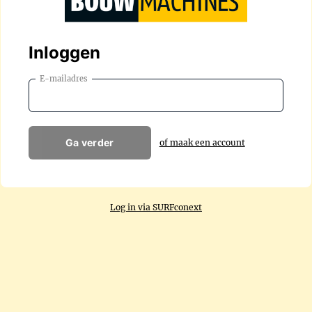
Inloggen
E-mailadres
Ga verder
of maak een account
Log in via SURFconext