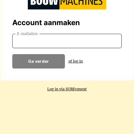
Account aanmaken
E-mailadres
Ga verder
of log in
Log in via SURFconext