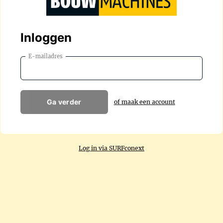
Inloggen
E-mailadres
Ga verder
of maak een account
Log in via SURFconext