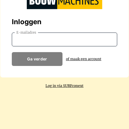
Inloggen
E-mailadres
Ga verder
of maak een account
Log in via SURFconext