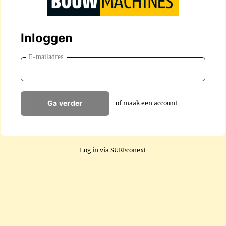
Inloggen
E-mailadres
Ga verder
of maak een account
Log in via SURFconext