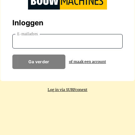
Inloggen
E-mailadres
Ga verder
of maak een account
Log in via SURFconext