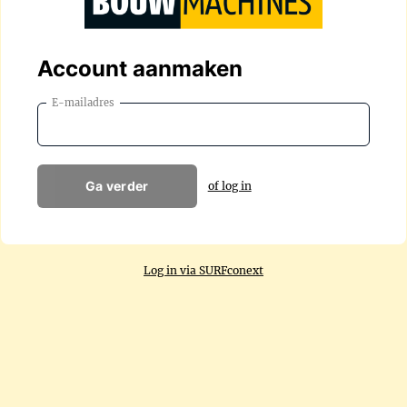
Account aanmaken
E-mailadres
Ga verder
of log in
Log in via SURFconext