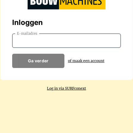
Inloggen
E-mailadres
Ga verder
of maak een account
Log in via SURFconext