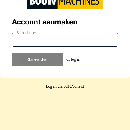
Account aanmaken
E-mailadres
Ga verder
of log in
Log in via SURFconext