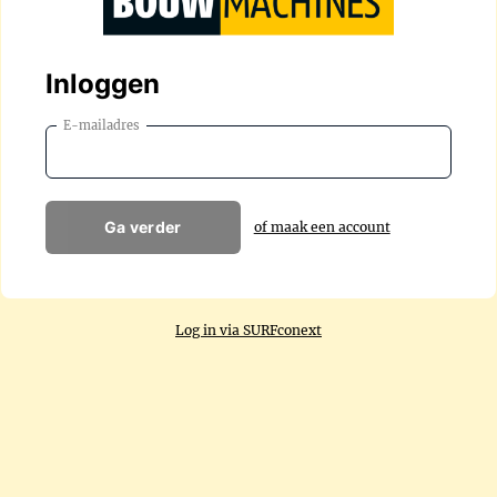
Inloggen
E-mailadres
Ga verder
of maak een account
Log in via SURFconext