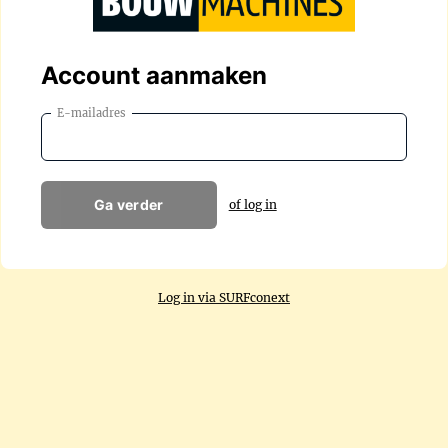
Account aanmaken
E-mailadres
Ga verder
of log in
Log in via SURFconext