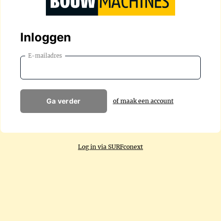
Inloggen
E-mailadres
Ga verder
of maak een account
Log in via SURFconext