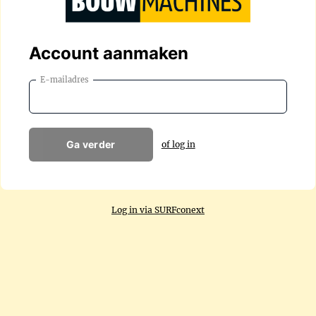
Account aanmaken
E-mailadres
Ga verder
of log in
Log in via SURFconext