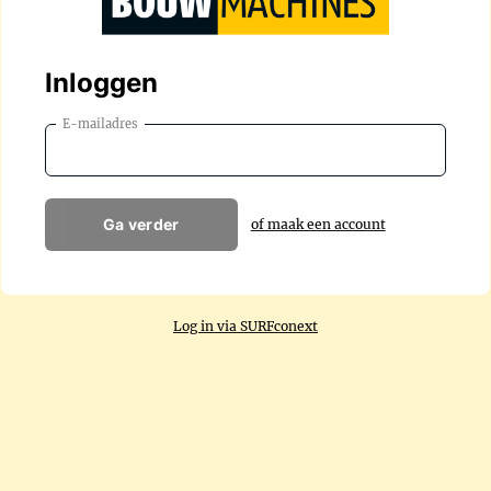
Inloggen
E-mailadres
Ga verder
of maak een account
Log in via SURFconext