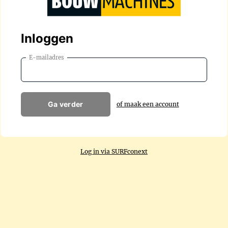
Inloggen
E-mailadres
Ga verder
of maak een account
Log in via SURFconext