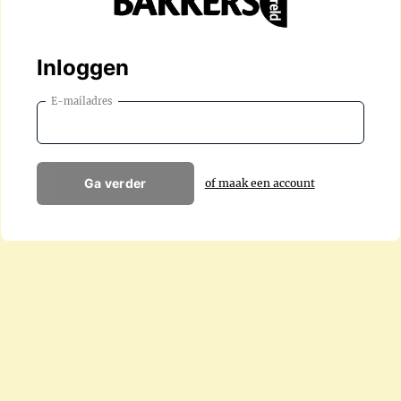
Inloggen
E-mailadres
Ga verder
of maak een account