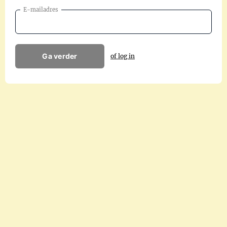
E-mailadres
Ga verder
of log in