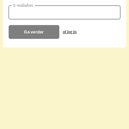
E-mailadres
Ga verder
of log in