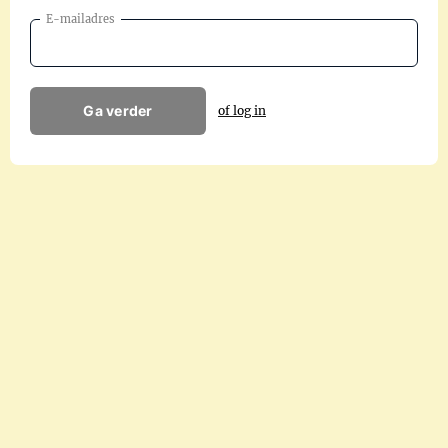
E-mailadres
Ga verder
of log in