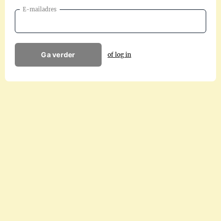
E-mailadres
Ga verder
of log in