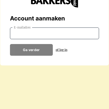
Account aanmaken
E-mailadres
Ga verder
of log in