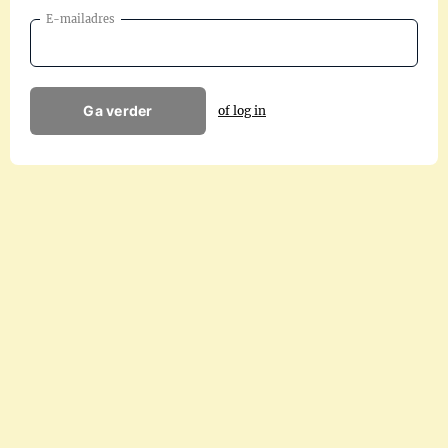
E-mailadres
Ga verder
of log in