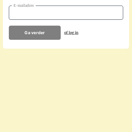
E-mailadres
Ga verder
of log in