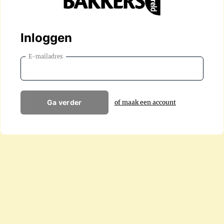
Inloggen
E-mailadres
Ga verder
of maak een account