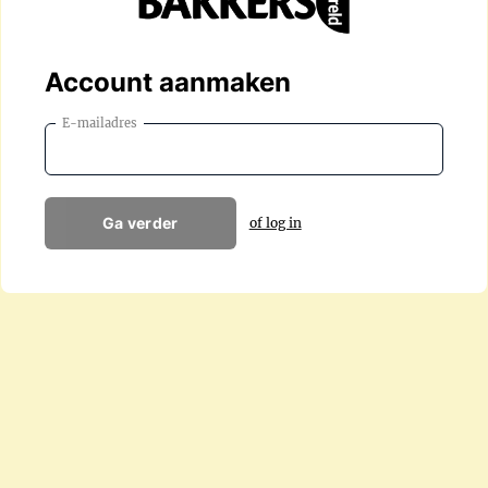
Account aanmaken
E-mailadres
Ga verder
of log in