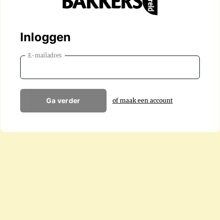
Inloggen
E-mailadres
Ga verder
of maak een account