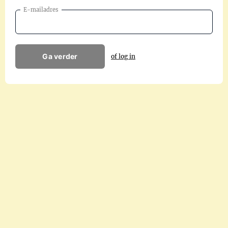
E-mailadres
Ga verder
of log in