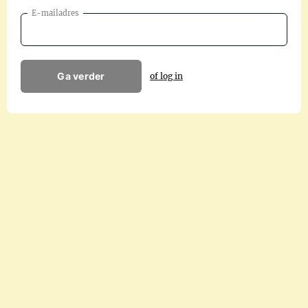
E-mailadres
Ga verder
of log in