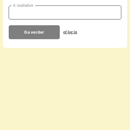
E-mailadres
Ga verder
of log in