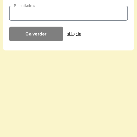
E-mailadres
Ga verder
of log in