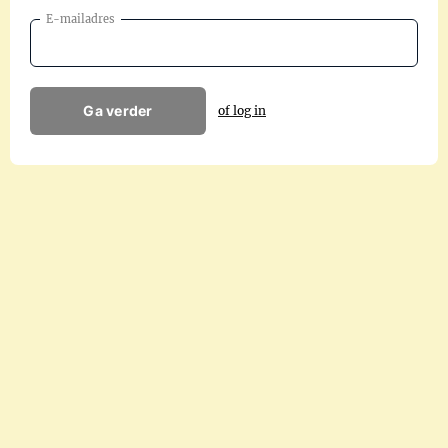
E-mailadres
Ga verder
of log in