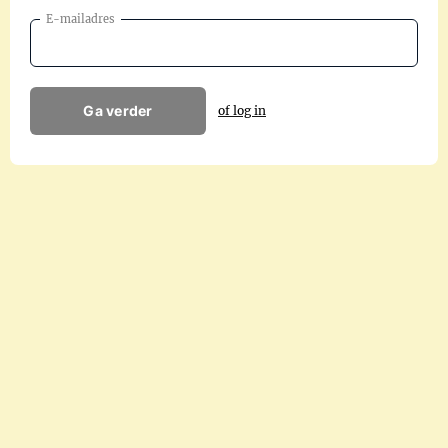
E-mailadres
Ga verder
of log in