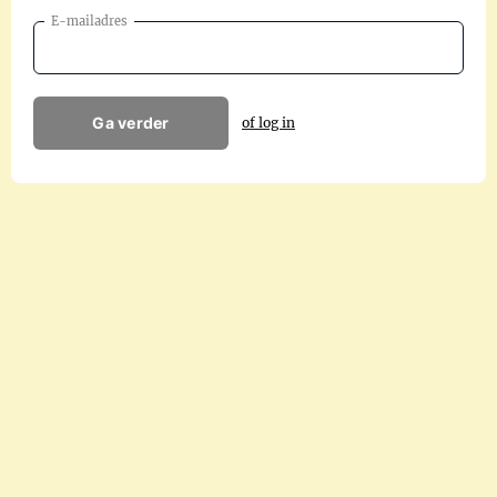
E-mailadres
Ga verder
of log in